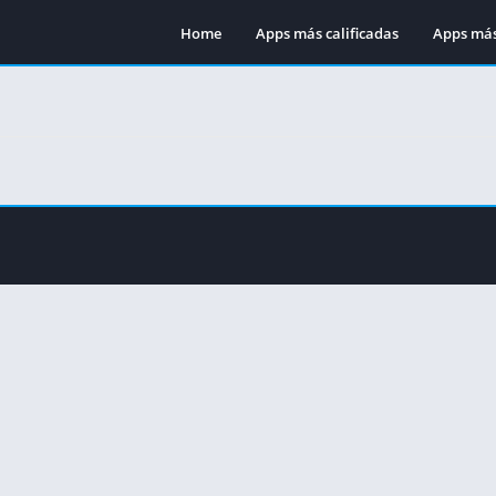
Home
Apps más calificadas
Apps más